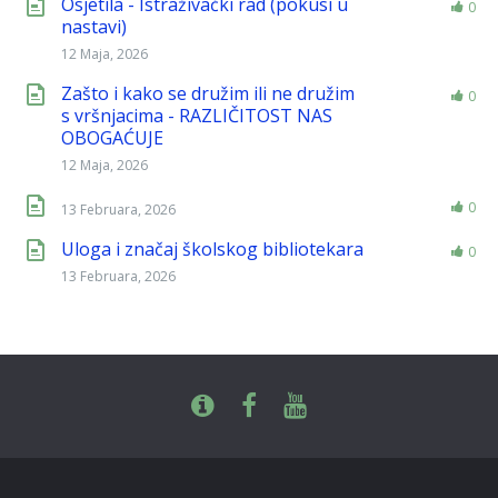
Osjetila - Istraživački rad (pokusi u
0
nastavi)
12 Maja, 2026
Zašto i kako se družim ili ne družim
0
s vršnjacima - RAZLIČITOST NAS
OBOGAĆUJE
12 Maja, 2026
0
13 Februara, 2026
Uloga i značaj školskog bibliotekara
0
13 Februara, 2026