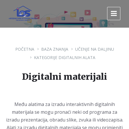
Pređi
Pređi
Pređi
na
na
na
sadržaj
glavnu
footer
navigaciju.
POČETNA
BAZA ZNANJA
UČENJE NA DALJINU
KATEGORIJE DIGITALNIH ALATA
Digitalni materijali
Među alatima za izradu interaktivnih digitalnih
materijala se mogu pronaći neki od programa za
izradu prezentacija, obradu slike, zvuka ili videozapisa.
Alati za izradu digitalnih materijala se mogu primjeniti