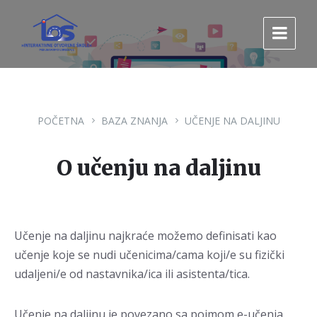
Pređi
Pređi
Pređi
na
na
na
sadržaj
glavnu
footer
navigaciju.
POČETNA
BAZA ZNANJA
UČENJE NA DALJINU
O učenju na daljinu
Učenje na daljinu najkraće možemo definisati kao
učenje koje se nudi učenicima/cama koji/e su fizički
udaljeni/e od nastavnika/ica ili asistenta/tica.
Učenje na daljinu je povezano sa pojmom e-učenja