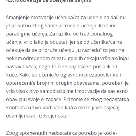
Smanjenje motivacije učenika/ca za učenje na daljinu
je prisutno zbog same priroda e-učenja ili online
paradigme učenja. Za razliku od tradicionalnog
učenja, vrlo lako je odustati jer se od učenika/ca ne
očekuje da se pridruže učenju „u razredu“ to jest na
nekom određenom mjestu gdje ih čekaju vršnjak/inja i
nastavnik/ica, nego to čine najčešće s posla ili od
kuće. Kako su učenici/e uglavnom prezaposleni/e i
opterećeni/e brojnim drugim obavezama, potreban je
vrlo visok nivo samodiscipline i motivacije da savjesno
obavljaju svoje e-zadaće. Pri tome se zbog nedostatka
kontakta u živo kod učenika/ca može javiti osjećaj
osamljenosti i izdvojenosti.
Zbog spomenutih nedostataka potrebo je kod e-