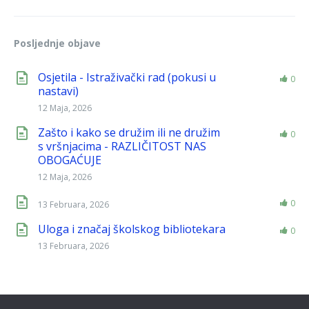
Posljednje objave
Osjetila - Istraživački rad (pokusi u
0
nastavi)
12 Maja, 2026
Zašto i kako se družim ili ne družim
0
s vršnjacima - RAZLIČITOST NAS
OBOGAĆUJE
12 Maja, 2026
0
13 Februara, 2026
Uloga i značaj školskog bibliotekara
0
13 Februara, 2026