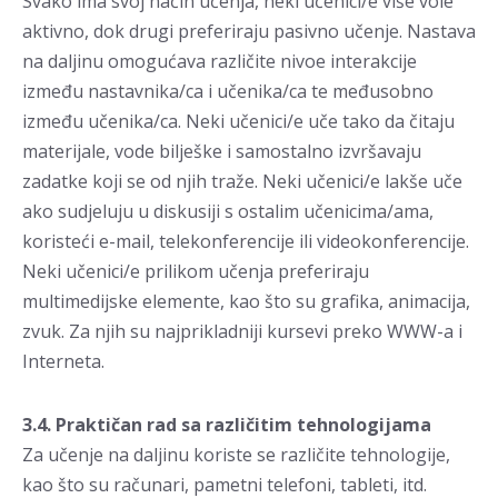
Svako ima svoj način učenja, neki učenici/e više vole
aktivno, dok drugi preferiraju pasivno učenje. Nastava
na daljinu omogućava različite nivoe interakcije
između nastavnika/ca i učenika/ca te međusobno
između učenika/ca. Neki učenici/e uče tako da čitaju
materijale, vode bilješke i samostalno izvršavaju
zadatke koji se od njih traže. Neki učenici/e lakše uče
ako sudjeluju u diskusiji s ostalim učenicima/ama,
koristeći e-mail, telekonferencije ili videokonferencije.
Neki učenici/e prilikom učenja preferiraju
multimedijske elemente, kao što su grafika, animacija,
zvuk. Za njih su najprikladniji kursevi preko WWW-a i
Interneta.
3.4. Praktičan rad sa različitim tehnologijama
Za učenje na daljinu koriste se različite tehnologije,
kao što su računari, pametni telefoni, tableti, itd.