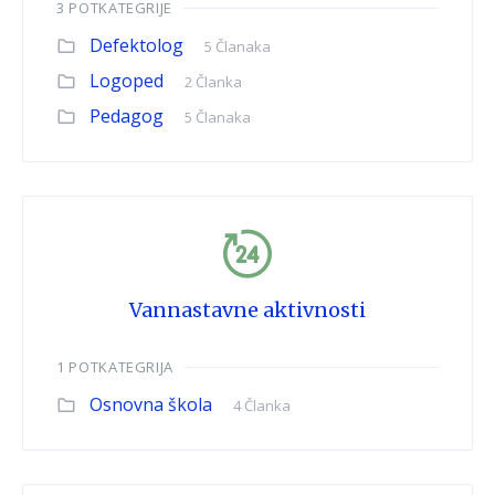
3 POTKATEGRIJE
Defektolog
5 Članaka
Logoped
2 Članka
Pedagog
5 Članaka
Vannastavne aktivnosti
1 POTKATEGRIJA
Osnovna škola
4 Članka