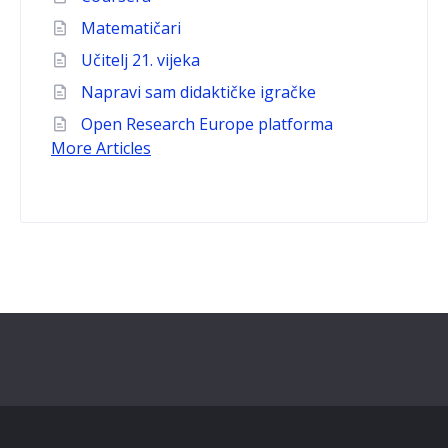
Matematičari
Učitelj 21. vijeka
Napravi sam didaktičke igračke
Open Research Europe platforma
More Articles