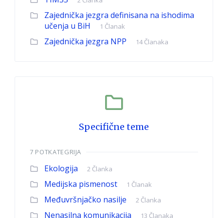
2 Članka
Zajednička jezgra definisana na ishodima
učenja u BiH
1 Članak
Zajednička jezgra NPP
14 Članaka
Specifične teme
7 POTKATEGRIJA
Ekologija
2 Članka
Medijska pismenost
1 Članak
Međuvršnjačko nasilje
2 Članka
Nenasilna komunikacija
13 Članaka