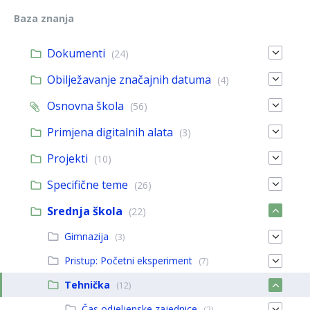
Baza znanja
Dokumenti
(24)
Obilježavanje značajnih datuma
(4)
Osnovna škola
(56)
Primjena digitalnih alata
(3)
Projekti
(10)
Specifične teme
(26)
Srednja škola
(22)
Gimnazija
(3)
Pristup: Početni eksperiment
(7)
Tehnička
(12)
Čas odjeljenske zajednice
(2)