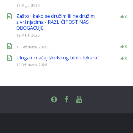
12 Maja, 2026
Zašto i kako se družim ili ne družim
0
s vršnjacima - RAZLIČITOST NAS
OBOGAĆUJE
12 Maja, 2026
0
13 Februara, 2026
Uloga i značaj školskog bibliotekara
0
13 Februara, 2026