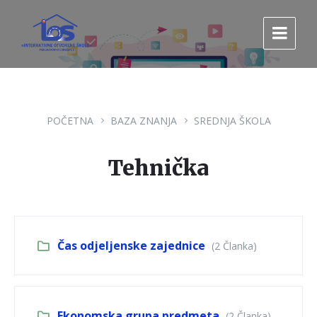
Pređi
Pređi
Pređi
na
na
na
sadržaj
glavnu
footer
navigaciju.
POČETNA
BAZA ZNANJA
SREDNJA ŠKOLA
Tehnička
Čas odjeljenske zajednice
(2 Članka)
Ekonomska grupa predmeta
(2 Članka)