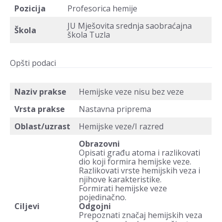
Pozicija
Profesorica hemije
JU Mješovita srednja saobraćajna
Škola
škola Tuzla
Opšti podaci
Naziv prakse
Hemijske veze nisu bez veze
Vrsta prakse
Nastavna priprema
Oblast/uzrast
Hemijske veze/I razred
Obrazovni
Opisati građu atoma i razlikovati
dio koji formira hemijske veze.
Razlikovati vrste hemijskih veza i
njihove karakteristike.
Formirati hemijske veze
pojedinačno.
Ciljevi
Odgojni
Prepoznati značaj hemijskih veza