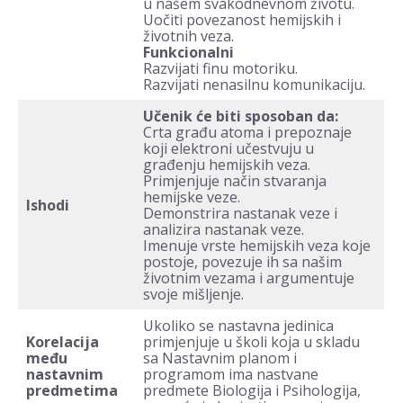
u našem svakodnevnom životu.
Uočiti povezanost hemijskih i
životnih veza.
Funkcionalni
Razvijati finu motoriku.
Razvijati nenasilnu komunikaciju.
Učenik će biti sposoban da:
Crta građu atoma i prepoznaje
koji elektroni učestvuju u
građenju hemijskih veza.
Primjenjuje način stvaranja
hemijske veze.
Ishodi
Demonstrira nastanak veze i
analizira nastanak veze.
Imenuje vrste hemijskih veza koje
postoje, povezuje ih sa našim
životnim vezama i argumentuje
svoje mišljenje.
Ukoliko se nastavna jedinica
Korelacija
primjenjuje u školi koja u skladu
među
sa Nastavnim planom i
nastavnim
programom ima nastvane
predmetima
predmete Biologija i Psihologija,