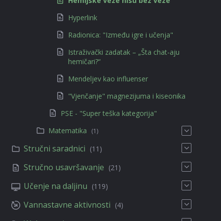
Hemijske veze nisu bez veze
Hyperlink
Radionica: "Između igre i učenja"
Istraživački zadatak – „Šta chat-aju
hemičari?“
Mendeljev kao influenser
"Vjenčanje" magnezijuma i kiseonika
PSE - "Super teška kategorija"
Matematika
(1)
Stručni saradnici
(11)
Stručno usavršavanje
(21)
Učenje na daljinu
(119)
Vannastavne aktivnosti
(4)