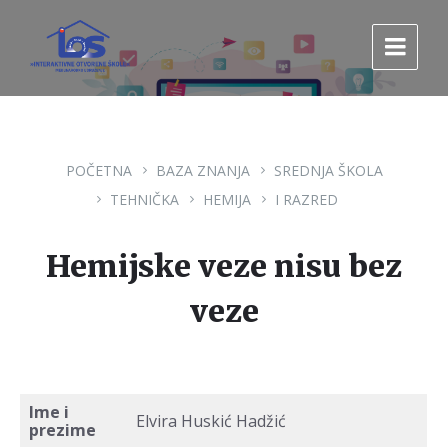
Pređi
Pređi
Pređi
na
na
na
sadržaj
glavnu
footer
navigaciju.
POČETNA
BAZA ZNANJA
SREDNJA ŠKOLA
TEHNIČKA
HEMIJA
I RAZRED
Hemijske veze nisu bez
veze
Ime i
Elvira Huskić Hadžić
prezime