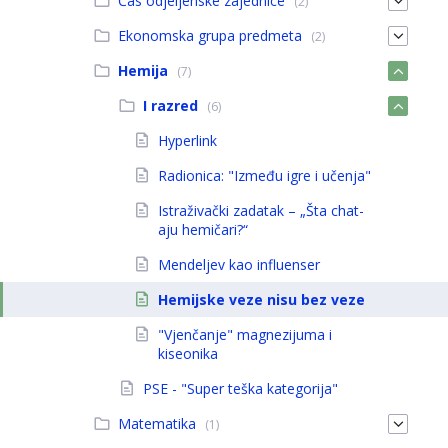
Čas odjeljenske zajednice
(2)
Ekonomska grupa predmeta
(2)
Hemija
(7)
I razred
(6)
Hyperlink
Radionica: "Između igre i učenja"
Istraživački zadatak – „Šta chat-
aju hemičari?“
Mendeljev kao influenser
Hemijske veze nisu bez veze
"Vjenčanje" magnezijuma i
kiseonika
PSE - "Super teška kategorija"
Matematika
(1)