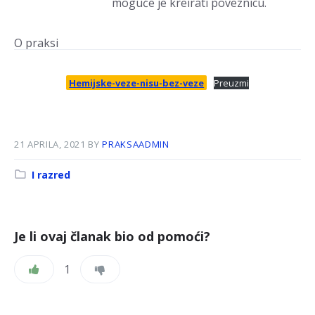
moguće je kreirati poveznicu.
O praksi
Hemijske-veze-nisu-bez-veze
Preuzmi
21 APRILA, 2021
BY
PRAKSAADMIN
Kategorija:
I razred
Je li ovaj članak bio od pomoći?
1