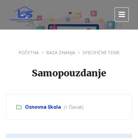
Pređi
Pređi
Pređi
na
na
na
sadržaj
glavnu
footer
navigaciju.
POČETNA
BAZA ZNANJA
SPECIFIČNE TEME
Samopouzdanje
Osnovna škola
(1 Članak)