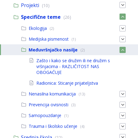
Projekti
(10)
Specifične teme
(26)
Ekologija
(2)
Medijska pismenost
(1)
Međuvršnjačko nasilje
(2)
Zašto i kako se družim ili ne družim s
vršnjacima - RAZLIČITOST NAS
OBOGAĆUJE
Radionica: Sticanje prijateljstva
Nenasilna komunikacija
(13)
Prevencija ovisnosti
(3)
Samopouzdanje
(1)
Trauma i školsko učenje
(4)
Srednja škola
(22)