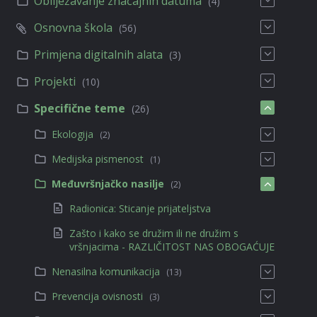
Obilježavanje značajnih datuma
(4)
Osnovna škola
(56)
Primjena digitalnih alata
(3)
Projekti
(10)
Specifične teme
(26)
Ekologija
(2)
Medijska pismenost
(1)
Međuvršnjačko nasilje
(2)
Radionica: Sticanje prijateljstva
Zašto i kako se družim ili ne družim s
vršnjacima - RAZLIČITOST NAS OBOGAĆUJE
Nenasilna komunikacija
(13)
Prevencija ovisnosti
(3)