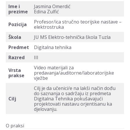
Ime i
Jasmina Omerdić
prezime
Edina Zulfić
Profesor/ica stručno teorijske nastave –
Pozicija
elektrostruka
Škola
JU MS Elektro-tehnička škola Tuzla
Predmet
Digitalna tehnika
Razred
III
Video materijali za
Vrsta
predavanja/auditorne/laboratorijske
prakse
vježbe
Cilj je da učenici/e na lakši način dođu
do saznanja o sadržaju iz predmeta
Cilj
Digitalna Tehnika pokušavajući
projektovati nastavu orjentisanu ka
djelovanju.
O praksi