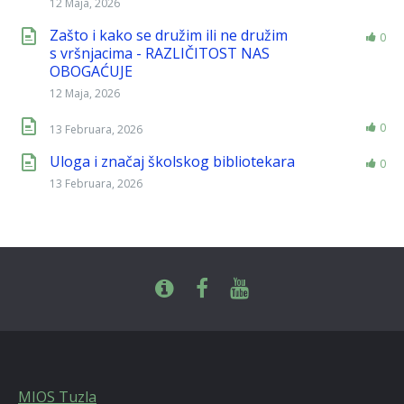
12 Maja, 2026
Zašto i kako se družim ili ne družim
0
s vršnjacima - RAZLIČITOST NAS
OBOGAĆUJE
12 Maja, 2026
0
13 Februara, 2026
Uloga i značaj školskog bibliotekara
0
13 Februara, 2026
MIOS Tuzla