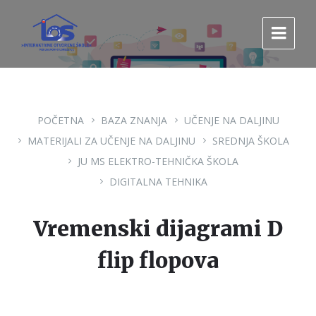
Pređi
Pređi
Pređi
na
na
na
sadržaj
glavnu
footer
navigaciju.
POČETNA
BAZA ZNANJA
UČENJE NA DALJINU
MATERIJALI ZA UČENJE NA DALJINU
SREDNJA ŠKOLA
JU MS ELEKTRO-TEHNIČKA ŠKOLA
DIGITALNA TEHNIKA
Vremenski dijagrami D
flip flopova