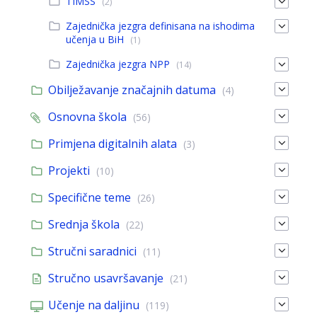
TIMSS
(2)
Zajednička jezgra definisana na ishodima
učenja u BiH
(1)
Zajednička jezgra NPP
(14)
Obilježavanje značajnih datuma
(4)
Osnovna škola
(56)
Primjena digitalnih alata
(3)
Projekti
(10)
Specifične teme
(26)
Srednja škola
(22)
Stručni saradnici
(11)
Stručno usavršavanje
(21)
Učenje na daljinu
(119)