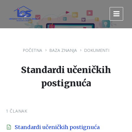
Pređi
Pređi
Pređi
na
na
na
sadržaj
glavnu
footer
navigaciju.
POČETNA
BAZA ZNANJA
DOKUMENTI
Standardi učeničkih
postignuća
1 ČLANAK
Standardi učeničkih postignuća