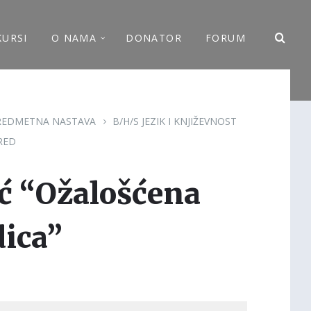
KURSI
O NAMA
DONATOR
FORUM
REDMETNA NASTAVA
B/H/S JEZIK I KNJIŽEVNOST
RED
ć “Ožalošćena
ica”