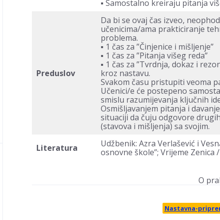
▪ Samostalno kreiraju pitanja vi
Da bi se ovaj čas izveo, neophod
učenicima/ama prakticiranje tehn
problema.
▪ 1 čas za ”Činjenice i mišljenje”
▪ 1 čas za ”Pitanja višeg reda”
▪ 1 čas za ”Tvrdnja, dokaz i rez
Preduslov
kroz nastavu.
Svakom času pristupiti veoma paž
Učenici/e će postepeno samostal
smislu razumijevanja ključnih ide
Osmišljavanjem pitanja i davan
situaciji da čuju odgovore drug
(stavova i mišljenja) sa svojim.
Udžbenik: Azra Verlašević i Vesn
Literatura
osnovne škole”; Vrijeme Zenica 
O pra
Nastavna-pripre