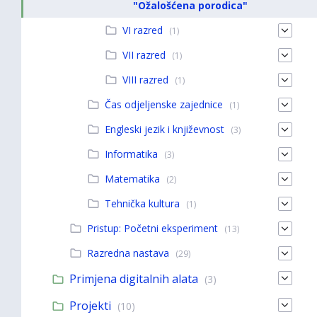
"Ožalošćena porodica"
VI razred
(1)
VII razred
(1)
VIII razred
(1)
Čas odjeljenske zajednice
(1)
Engleski jezik i književnost
(3)
Informatika
(3)
Matematika
(2)
Tehnička kultura
(1)
Pristup: Početni eksperiment
(13)
Razredna nastava
(29)
Primjena digitalnih alata
(3)
Projekti
(10)