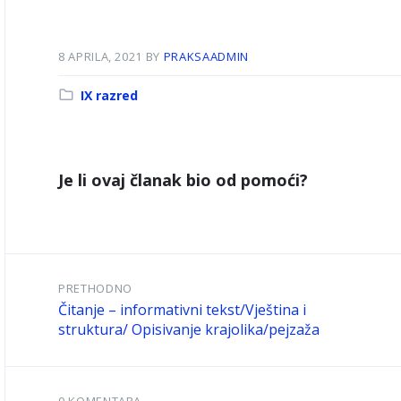
8 APRILA, 2021
BY
PRAKSAADMIN
Kategorija:
IX razred
Je li ovaj članak bio od pomoći?
PRETHODNO
Čitanje – informativni tekst/Vještina i
struktura/ Opisivanje krajolika/pejzaža