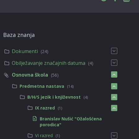
Baza znanja
Dokumenti
(24)
Obilježavanje značajnih datuma
(4)
Osnovna škola
(56)
Predmetna nastava
(14)
B/H/S jezik i književnost
(4)
IX razred
(1)
Branislav Nušić "Ožalošćena
porodica"
VI razred
(1)