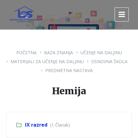
Pređi
Pređi
Pređi
na
na
na
sadržaj
glavnu
footer
navigaciju.
POČETNA
BAZA ZNANJA
UČENJE NA DALJINU
MATERIJALI ZA UČENJE NA DALJINU
OSNOVNA ŠKOLA
PREDMETNA NASTAVA
Hemija
IX razred
(1 Članak)