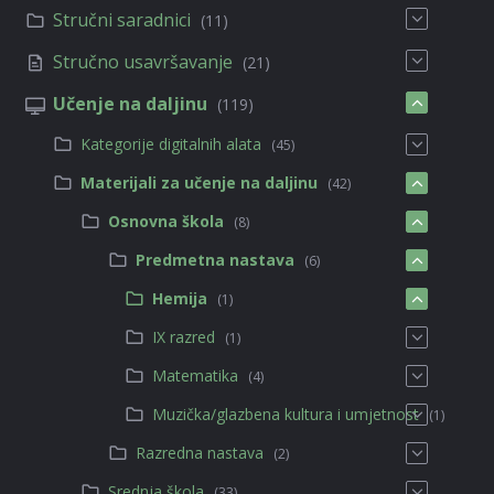
Stručni saradnici
(11)
Stručno usavršavanje
(21)
Učenje na daljinu
(119)
Kategorije digitalnih alata
(45)
Materijali za učenje na daljinu
(42)
Osnovna škola
(8)
Predmetna nastava
(6)
Hemija
(1)
IX razred
(1)
Matematika
(4)
Muzička/glazbena kultura i umjetnost
(1)
Razredna nastava
(2)
Srednja škola
(33)