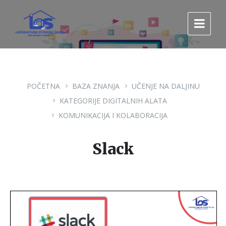
Pređi
Pređi
Pređi
na
na
na
sadržaj
glavnu
footer
navigaciju.
POČETNA
BAZA ZNANJA
UČENJE NA DALJINU
KATEGORIJE DIGITALNIH ALATA
KOMUNIKACIJA I KOLABORACIJA
Slack