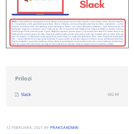
Prilozi
File
Slack
File
682 kB
size:
extension:
pdf
12 FEBRUARA, 2021
BY
PRAKSAADMIN