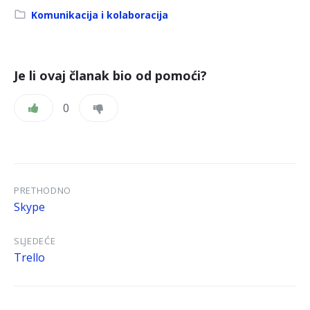
Kategorija:
Komunikacija i kolaboracija
Je li ovaj članak bio od pomoći?
0
PRETHODNO
Skype
SLJEDEĆE
Trello