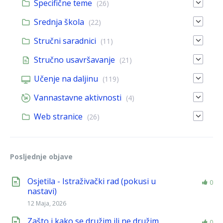
Specifične teme
(26)
Srednja škola
(22)
Stručni saradnici
(11)
Stručno usavršavanje
(21)
Učenje na daljinu
(119)
Vannastavne aktivnosti
(4)
Web stranice
(26)
Posljednje objave
Osjetila - Istraživački rad (pokusi u
0
nastavi)
12 Maja, 2026
Zašto i kako se družim ili ne družim
0