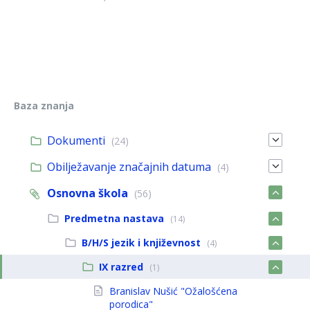
Baza znanja
Dokumenti
(24)
Obilježavanje značajnih datuma
(4)
Osnovna škola
(56)
Predmetna nastava
(14)
B/H/S jezik i književnost
(4)
IX razred
(1)
Branislav Nušić "Ožalošćena
porodica"