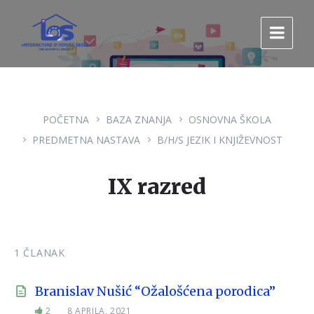
Pređi
Pređi
Pređi
na
na
na
sadržaj
glavnu
footer
navigaciju.
POČETNA
BAZA ZNANJA
OSNOVNA ŠKOLA
PREDMETNA NASTAVA
B/H/S JEZIK I KNJIŽEVNOST
IX razred
1 ČLANAK
Branislav Nušić “Ožalošćena porodica”
2
8 APRILA, 2021