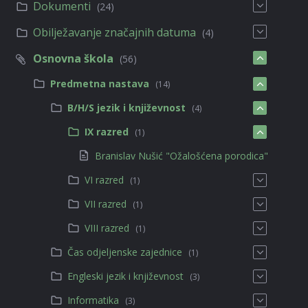
Dokumenti
(24)
Obilježavanje značajnih datuma
(4)
Osnovna škola
(56)
Predmetna nastava
(14)
B/H/S jezik i književnost
(4)
IX razred
(1)
Branislav Nušić "Ožalošćena porodica"
VI razred
(1)
VII razred
(1)
VIII razred
(1)
Čas odjeljenske zajednice
(1)
Engleski jezik i književnost
(3)
Informatika
(3)