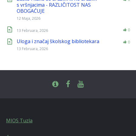
s vršnjacima - RAZLIČITOST NAS
OBOGAĆUJE
12 Maja, 2026
0
13 Februara, 2026
Uloga i značaj školskog bibliotekara
0
13 Februara, 2026
MIOS Tuzla