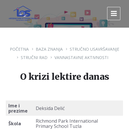
Pređi
Pređi
Pređi
na
na
na
sadržaj
glavnu
footer
navigaciju.
POČETNA
BAZA ZNANJA
STRUČNO USAVRŠAVANJE
STRUČNI RAD
VANNASTAVNE AKTIVNOSTI
O krizi lektire danas
Ime i
Deksida Delić
prezime
Richmond Park International
Škola
Primary School Tuzla