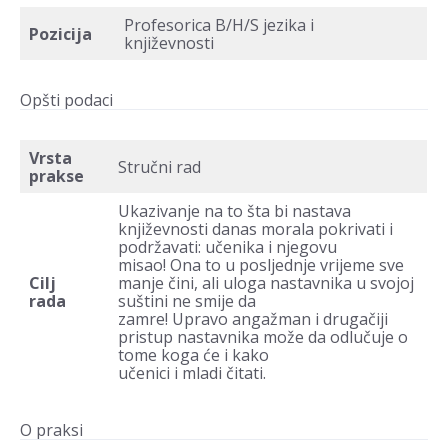
Profesorica B/H/S jezika i
Pozicija
književnosti
Opšti podaci
Vrsta
Stručni rad
prakse
Ukazivanje na to šta bi nastava
književnosti danas morala pokrivati i
podržavati: učenika i njegovu
misao! Ona to u posljednje vrijeme sve
Cilj
manje čini, ali uloga nastavnika u svojoj
rada
suštini ne smije da
zamre! Upravo angažman i drugačiji
pristup nastavnika može da odlučuje o
tome koga će i kako
učenici i mladi čitati.
O praksi