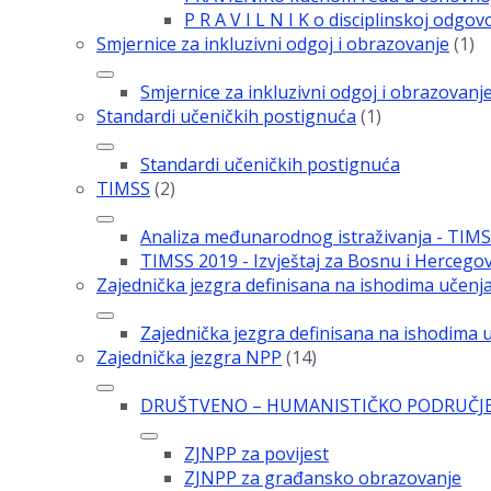
P R A V I L N I K o disciplinskoj odgo
Smjernice za inkluzivni odgoj i obrazovanje
(1)
Smjernice za inkluzivni odgoj i obrazovanj
Standardi učeničkih postignuća
(1)
Standardi učeničkih postignuća
TIMSS
(2)
Analiza međunarodnog istraživanja - TIM
TIMSS 2019 - Izvještaj za Bosnu i Hercego
Zajednička jezgra definisana na ishodima učenj
Zajednička jezgra definisana na ishodima 
Zajednička jezgra NPP
(14)
DRUŠTVENO – HUMANISTIČKO PODRUČJ
ZJNPP za povijest
ZJNPP za građansko obrazovanje