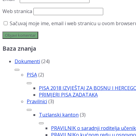
Web stranica
Sačuvaj moje ime, email i web stranicu u ovom browse
Baza znanja
Dokumenti
(24)
PISA
(2)
PISA 2018 IZVJEŠTAJ ZA BOSNU I HERCEG
PRIMJERI PISA ZADATAKA
Pravilnici
(3)
Tuzlanski kanton
(3)
PRAVILNIK o saradnji roditelja učenik
PRAVILNIKo kućnom redu u osnovnoj