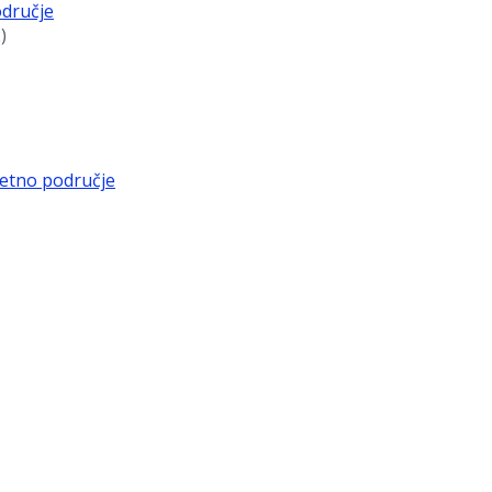
dručje
)
etno područje