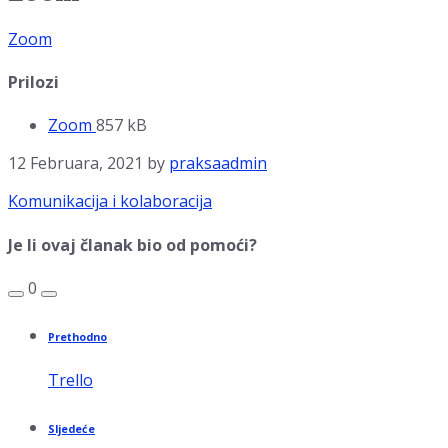
Zoom
Prilozi
File
File
Zoom
857 kB
extension:
size:
12 Februara, 2021
by
praksaadmin
pdf
Kategorija:
Komunikacija i kolaboracija
Je li ovaj članak bio od pomoći?
0
Prethodno
Trello
Sljedeće