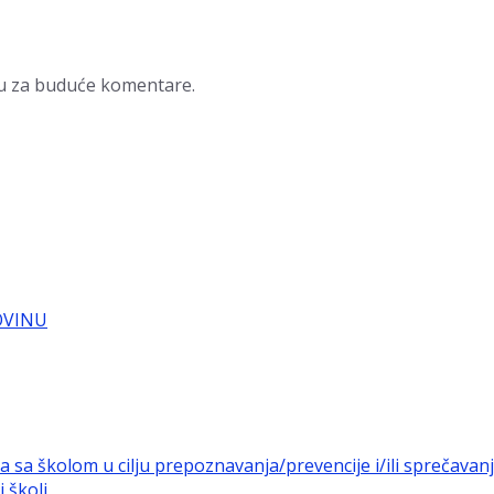
ru za buduće komentare.
OVINU
a sa školom u cilju prepoznavanja/prevencije i/ili sprečava
 školi