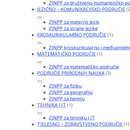
ZJNPP za društveno-humanističko po
JEZIČNO – KOMUNIKACIJSKO PODRUČJE
(2
ZJNPP za maternji jezik
ZJNPP za strane jezike
KROSKURIKULARNO PODRUČJE
(1)
ZJNPP kroskurikularno i međupredm
MATEMATIČKO PODRUČJE
(1)
ZJNPP za matematičko područje
PODRUČJE PRIRODNIH NAUKA
(3)
ZJNPP za fiziku
ZJNPP za geografiju
ZJNPP za hemiju
TEHNIKA I IT
(1)
ZJNPP za tehniku i IT
TJELESNO – ZDRAVSTVENO PODRUČJE
(1)