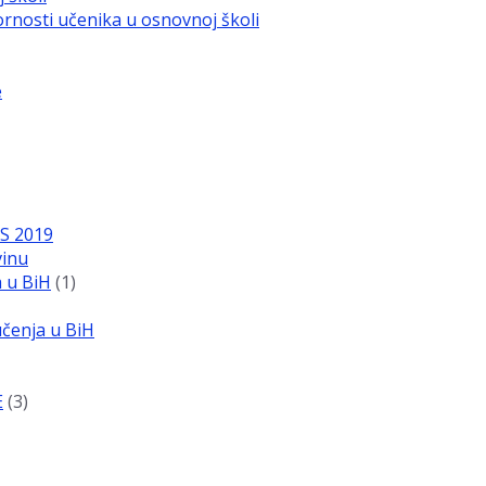
vornosti učenika u osnovnoj školi
e
SS 2019
vinu
a u BiH
(1)
učenja u BiH
E
(3)