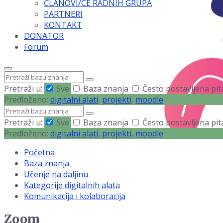
ČLANOVI/CE RADNIH GRUPA
PARTNERI
KONTAKT
DONATOR
Forum
Traži
Pretraži u:
Sve
Baza znanja
Često postavljena pi
Predloženo:
digitalni alati
,
projekti
,
moodle
Traži
Pretraži u:
Sve
Baza znanja
Često postavljena pi
Predloženo:
digitalni alati
,
projekti
,
moodle
Početna
Baza znanja
Učenje na daljinu
Kategorije digitalnih alata
Komunikacija i kolaboracija
Zoom