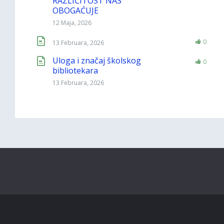
RAZLIČITOST NAS
OBOGAĆUJE
12 Maja, 2026
0
13 Februara, 2026
Uloga i značaj školskog
0
bibliotekara
13 Februara, 2026