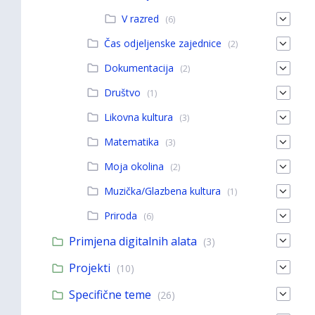
V razred
(6)
Čas odjeljenske zajednice
(2)
Dokumentacija
(2)
Društvo
(1)
Likovna kultura
(3)
Matematika
(3)
Moja okolina
(2)
Muzička/Glazbena kultura
(1)
Priroda
(6)
Primjena digitalnih alata
(3)
Projekti
(10)
Specifične teme
(26)