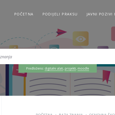
POČETNA
PODIJELI PRAKSU
JAVNI POZIVI
Predloženo:
digitalni alati
,
projekti
,
moodle
POČETNA
BAZA ZNANJA
OSNOVNA ŠKO