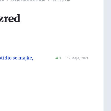
zred
stidio se majke,
3
17 MAJA, 2021