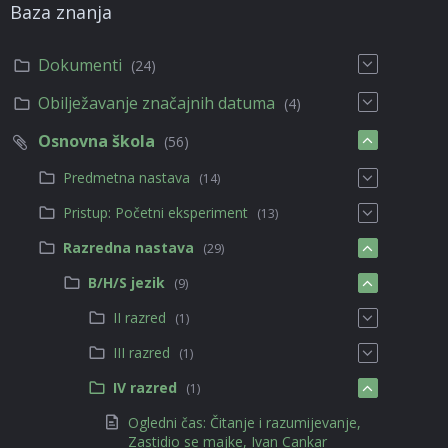
Baza znanja
Dokumenti
(24)
Obilježavanje značajnih datuma
(4)
Osnovna škola
(56)
Predmetna nastava
(14)
Pristup: Početni eksperiment
(13)
Razredna nastava
(29)
B/H/S jezik
(9)
II razred
(1)
III razred
(1)
IV razred
(1)
Ogledni čas: Čitanje i razumijevanje,
Zastidio se majke, Ivan Cankar