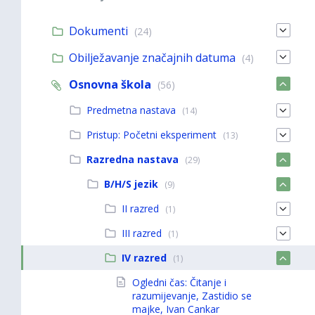
Dokumenti
(24)
Obilježavanje značajnih datuma
(4)
Osnovna škola
(56)
Predmetna nastava
(14)
Pristup: Početni eksperiment
(13)
Razredna nastava
(29)
B/H/S jezik
(9)
II razred
(1)
III razred
(1)
IV razred
(1)
Ogledni čas: Čitanje i
razumijevanje, Zastidio se
majke, Ivan Cankar