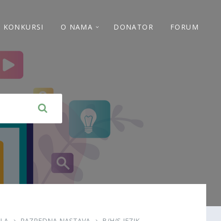
 I KONKURSI
O NAMA
DONATOR
FORUM
LA
RAZREDNA NASTAVA
B/H/S JEZIK