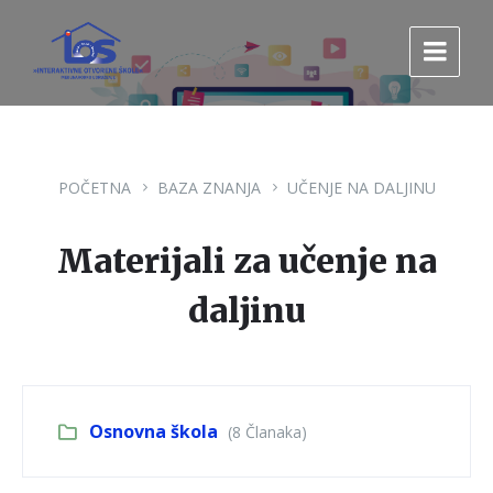
Pređi
Pređi
Pređi
na
na
na
sadržaj
glavnu
footer
navigaciju.
POČETNA
BAZA ZNANJA
UČENJE NA DALJINU
Materijali za učenje na
daljinu
Osnovna škola
(8 Članaka)