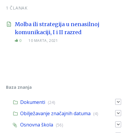
1 ČLANAK
Molba ili strategija u nenasilnoj
komunikaciji, I i II razred
0
10 MARTA, 2021
Baza znanja
Dokumenti
(24)
Obilježavanje značajnih datuma
(4)
Osnovna škola
(56)