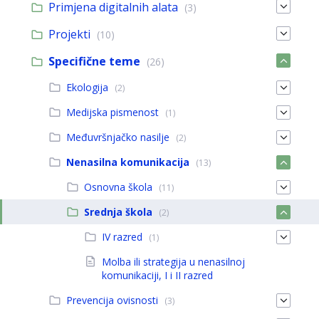
Primjena digitalnih alata
(3)
Projekti
(10)
Specifične teme
(26)
Ekologija
(2)
Medijska pismenost
(1)
Međuvršnjačko nasilje
(2)
Nenasilna komunikacija
(13)
Osnovna škola
(11)
Srednja škola
(2)
IV razred
(1)
Molba ili strategija u nenasilnoj
komunikaciji, I i II razred
Prevencija ovisnosti
(3)