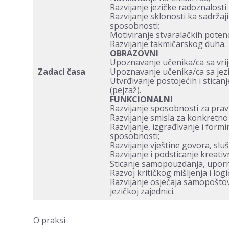
Razvijanje jezičke radoznalosti 
Razvijanje sklonosti ka sadrža
sposobnosti;
Motiviranje stvaralačkih potenc
Razvijanje takmičarskog duha.
OBRAZOVNI
Upoznavanje učenika/ca sa vri
Zadaci časa
Upoznavanje učenika/ca sa jez
Utvrđivanje postojećih i sticanj
(pejzaž).
FUNKCIONALNI
Razvijanje sposobnosti za pravi
Razvijanje smisla za konkretno
Razvijanje, izgrađivanje i form
sposobnosti;
Razvijanje vještine govora, slu
Razvijanje i podsticanje kreativ
Sticanje samopouzdanja, upornos
Razvoj kritičkog mišljenja i log
Razvijanje osjećaja samopoštova
jezičkoj zajednici.
O praksi