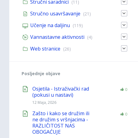
Stručni saradnici
(11)
Stručno usavršavanje
(21)
Učenje na daljinu
(119)
Vannastavne aktivnosti
(4)
Web stranice
(26)
Posljednje objave
Osjetila - Istraživački rad
0
(pokusi u nastavi)
12 Maja, 2026
Zašto i kako se družim ili
0
ne družim s vršnjacima -
RAZLIČITOST NAS
OBOGAĆUJE