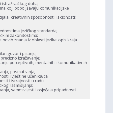
i istraživačkog duha;
jima koji poboljšavaju komunikacijske
ijala, kreativnih sposobnosti i sklonosti;
jednostima jezičkog standarda;
ičkim zakonitostima;
e novih znanja iz oblasti jezika: opis kraja
lan govor i pisanje;
 precizno izražavanje;
iranje perceptivnih, mentalnih i komunikativnih
šanja, posmatranja;
nosti i vještine učenika/ca;
ti i istrajnosti u radu;
ičkog razmišljanja;
nja, samosvijesti i osjećaja pripadnosti