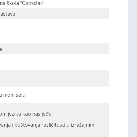
na škola “Ostrožac”
nastave
a
e u mom selu
om jeziku kao nasljeđu;
ja i poštovanja različitosti u izražajnim