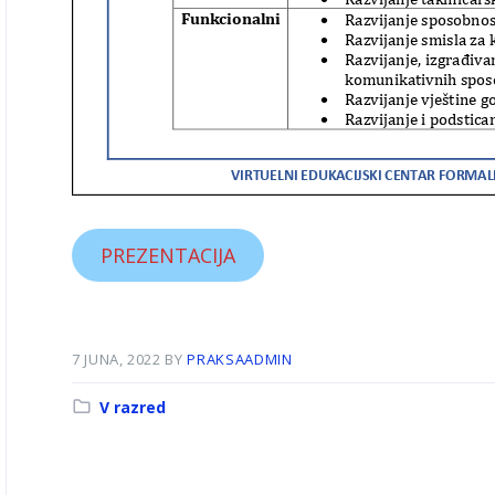
PREZENTACIJA
7 JUNA, 2022
BY
PRAKSAADMIN
Kategorija:
V razred