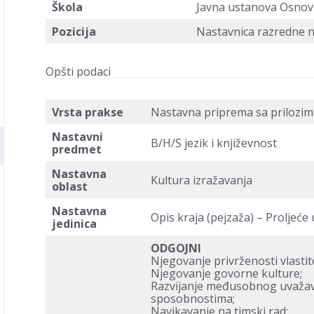
Škola
Javna ustanova Osnov
Pozicija
Nastavnica razredne 
Opšti podaci
Vrsta prakse
Nastavna priprema sa prilozim
Nastavni
B/H/S jezik i književnost
predmet
Nastavna
Kultura izražavanja
oblast
Nastavna
Opis kraja (pejzaža) – Proljeć
jedinica
ODGOJNI
Njegovanje privrženosti vlastit
Njegovanje govorne kulture;
Razvijanje međusobnog uvažavan
sposobnostima;
Navikavanje na timski rad;