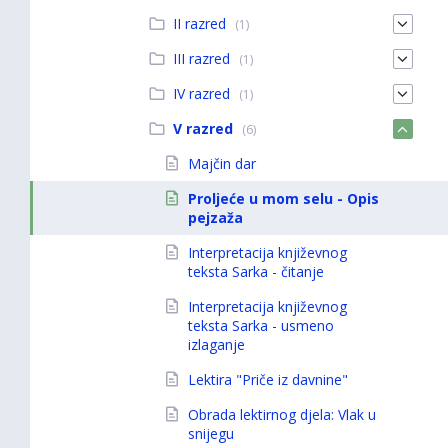
II razred
(1)
III razred
(1)
IV razred
(1)
V razred
(6)
Majčin dar
Proljeće u mom selu - Opis
pejzaža
Interpretacija književnog
teksta Sarka - čitanje
Interpretacija književnog
teksta Sarka - usmeno
izlaganje
Lektira "Priče iz davnine"
Obrada lektirnog djela: Vlak u
snijegu