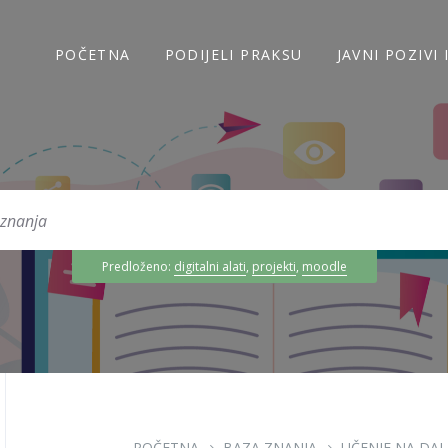
POČETNA
PODIJELI PRAKSU
JAVNI POZIVI
Predloženo:
digitalni alati
,
projekti
,
moodle
POČETNA
BAZA ZNANJA
UČENJE NA DAL