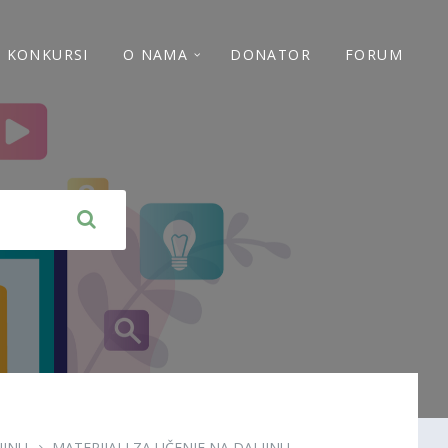
 I KONKURSI
O NAMA
DONATOR
FORUM
JINU
MATERIJALI ZA UČENJE NA DALJINU