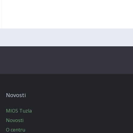
Novosti
MIOS Tuzla
Novosti
O centru