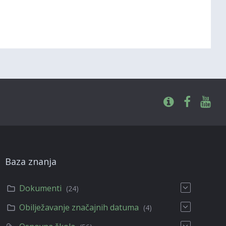
Baza znanja
Dokumenti
(24)
Obilježavanje značajnih datuma
(4)