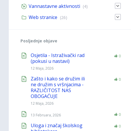
Vannastavne aktivnosti
(4)
Web stranice
(26)
Posljednje objave
Osjetila - Istraživački rad
0
(pokusi u nastavi)
12 Maja, 2026
Zašto i kako se družim ili
0
ne družim s vršnjacima -
RAZLIČITOST NAS
OBOGAĆUJE
12 Maja, 2026
0
13 Februara, 2026
Uloga i značaj školskog
0