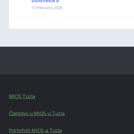
bibliotekara
13 Februara, 2026
MIOS Tuzla
Članstvo u MIOS-u Tuzla
Portofolij MIOS-a Tuzla