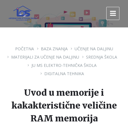
Pređi
Pređi
Pređi
na
na
na
sadržaj
glavnu
footer
navigaciju.
POČETNA
BAZA ZNANJA
UČENJE NA DALJINU
MATERIJALI ZA UČENJE NA DALJINU
SREDNJA ŠKOLA
JU MS ELEKTRO-TEHNIČKA ŠKOLA
DIGITALNA TEHNIKA
Uvod u memorije i
kakakteristične veličine
RAM memorija