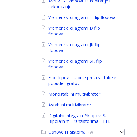
AV/LV1 - Sklopovi za kodiranje i
dekodiranje
Vremenski dijagrami T flip flopova
Vremenski dijagrami D flip
flopova
Vremenski dijagrami JK flip
flopova
Vremenski dijagrami SR flip
flopova
Flip flopovi - tabele prelaza, tabele
pobude i grafovi
Monostabilni multivibrator
Astabilni multivibrator
Digitalni Integralni Sklopovi Sa
Bipolarnim Tranzistorima - TTL
Osnove IT sistema
(9)