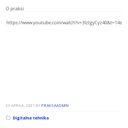
O praksi
https://www.youtube.com/watch?v=3lzIgyCyz40&t=14s
23 APRILA, 2021
BY
PRAKSAADMIN
Kategorija:
Digitalna tehnika