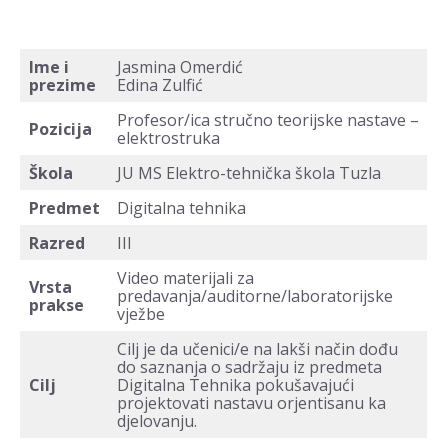
Ime i
Jasmina Omerdić
prezime
Edina Zulfić
Profesor/ica stručno teorijske nastave –
Pozicija
elektrostruka
Škola
JU MS Elektro-tehnička škola Tuzla
Predmet
Digitalna tehnika
Razred
III
Video materijali za
Vrsta
predavanja/auditorne/laboratorijske
prakse
vježbe
Cilj je da učenici/e na lakši način dođu
do saznanja o sadržaju iz predmeta
Cilj
Digitalna Tehnika pokušavajući
projektovati nastavu orjentisanu ka
djelovanju.