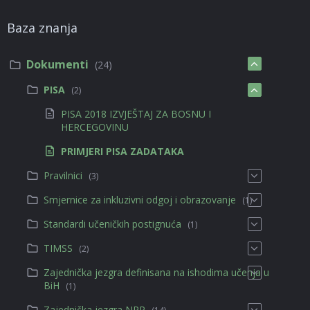
Baza znanja
Dokumenti
(24)
PISA
(2)
PISA 2018 IZVJEŠTAJ ZA BOSNU I
HERCEGOVINU
PRIMJERI PISA ZADATAKA
Pravilnici
(3)
Smjernice za inkluzivni odgoj i obrazovanje
(1)
Standardi učeničkih postignuća
(1)
TIMSS
(2)
Zajednička jezgra definisana na ishodima učenja u
BiH
(1)
Zajednička jezgra NPP