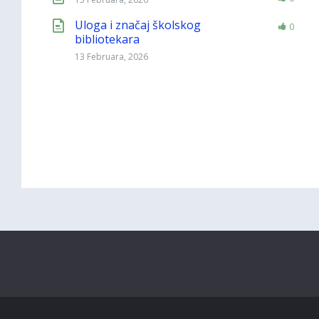
Uloga i značaj školskog
0
bibliotekara
13 Februara, 2026