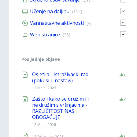
Učenje na daljinu
(119)
Vannastavne aktivnosti
(4)
Web stranice
(26)
Posljednje objave
Osjetila - Istraživački rad
0
(pokusi u nastavi)
12 Maja, 2026
Zašto i kako se družim ili
0
ne družim s vršnjacima -
RAZLIČITOST NAS
OBOGAĆUJE
12 Maja, 2026
0
13 Februara, 2026