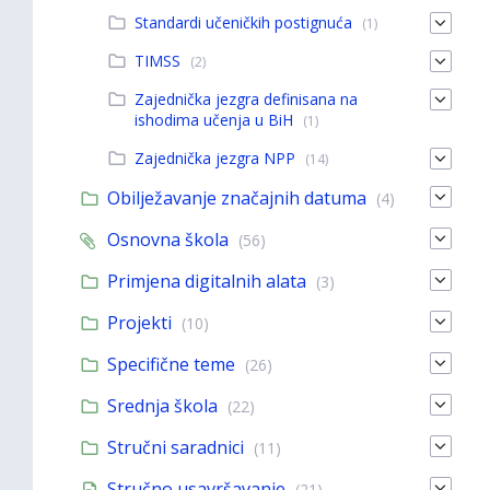
Standardi učeničkih postignuća
(1)
TIMSS
(2)
Zajednička jezgra definisana na
ishodima učenja u BiH
(1)
Zajednička jezgra NPP
(14)
Obilježavanje značajnih datuma
(4)
Osnovna škola
(56)
Primjena digitalnih alata
(3)
Projekti
(10)
Specifične teme
(26)
Srednja škola
(22)
Stručni saradnici
(11)
Stručno usavršavanje
(21)