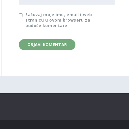
Sačuvaj moje ime, email i web
stranicu u ovom browseru za
buduće komentare.