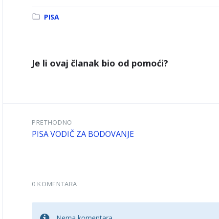
Kategorija:
PISA
Je li ovaj članak bio od pomoći?
PRETHODNO
PISA VODIČ ZA BODOVANJE
0 KOMENTARA
Nema komentara