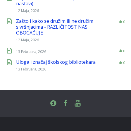
nastavi)
12 Maja, 2026
Zašto i kako se družim ili ne družim
0
s vršnjacima - RAZLIČITOST NAS
OBOGAĆUJE
12 Maja, 2026
0
13 Februara, 2026
Uloga i značaj školskog bibliotekara
0
13 Februara, 2026