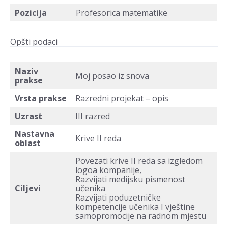
Pozicija
Profesorica matematike
Opšti podaci
Naziv
Moj posao iz snova
prakse
Vrsta prakse
Razredni projekat – opis
Uzrast
III razred
Nastavna
Krive II reda
oblast
Povezati krive II reda sa izgledom
logoa kompanije,
Razvijati medijsku pismenost
Ciljevi
učenika
Razvijati poduzetničke
kompetencije učenika I vještine
samopromocije na radnom mjestu