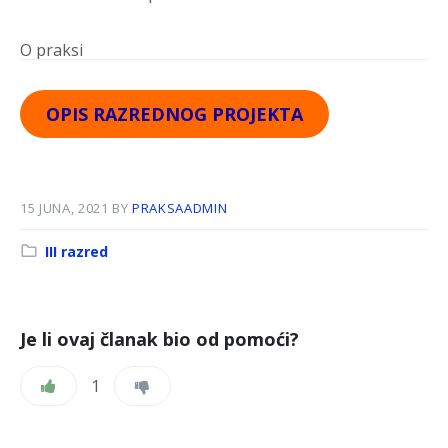
O praksi
OPIS RAZREDNOG PROJEKTA
15 JUNA, 2021
BY
PRAKSAADMIN
Kategorija:
III razred
Je li ovaj članak bio od pomoći?
1