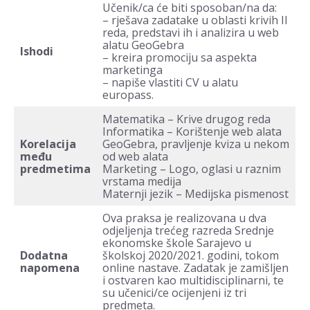
Učenik/ca će biti sposoban/na da:
– rješava zadatake u oblasti krivih II
reda, predstavi ih i analizira u web
alatu GeoGebra
Ishodi
– kreira promociju sa aspekta
marketinga
– napiše vlastiti CV u alatu
europass.
Matematika – Krive drugog reda
Informatika – Korištenje web alata
Korelacija
GeoGebra, pravljenje kviza u nekom
među
od web alata
predmetima
Marketing – Logo, oglasi u raznim
vrstama medija
Maternji jezik – Medijska pismenost
Ova praksa je realizovana u dva
odjeljenja trećeg razreda Srednje
ekonomske škole Sarajevo u
Dodatna
školskoj 2020/2021. godini, tokom
napomena
online nastave. Zadatak je zamišljen
i ostvaren kao multidisciplinarni, te
su učenici/ce ocijenjeni iz tri
predmeta.