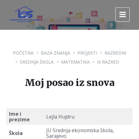
Pređi
Pređi
Pređi
na
na
na
sadržaj
glavnu
footer
navigaciju.
POČETNA
BAZA ZNANJA
PROJEKTI
RAZREDNI
SREDNJA ŠKOLA
MATEMATIKA
III RAZRED
Moj posao iz snova
Ime i
Lejla Hujdru
prezime
JU Srednja ekonomska škola,
Škola
Sarajevo