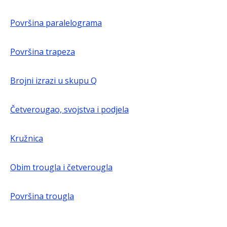
Površina paralelograma
Površina trapeza
Brojni izrazi u skupu Q
Četverougao, svojstva i podjela
Kružnica
Obim trougla i četverougla
Površina trougla