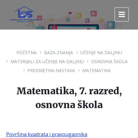
Pređi
Pređi
Pređi
na
na
na
sadržaj
glavnu
footer
navigaciju.
POČETNA
BAZA ZNANJA
UČENJE NA DALJINU
MATERIJALI ZA UČENJE NA DALJINU
OSNOVNA ŠKOLA
PREDMETNA NASTAVA
MATEMATIKA
Matematika, 7. razred,
osnovna škola
Površina kvadrata i pravougaonika