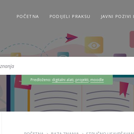
POČETNA
PODIJELI PRAKSU
JAVNI POZIVI
Predloženo:
digitalni alati
,
projekti
,
moodle
POČETNA
BAZA ZNANJA
STRUČNO USAVRŠAVAN