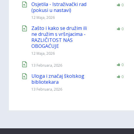
Osjetila - Istraživački rad
0
(pokusi u nastavi)
12 Maja, 2026
Zašto i kako se družim ili
0
ne družim s vršnjacima -
RAZLIČITOST NAS
OBOGAĆUJE
12 Maja, 2026
0
13 Februara, 2026
Uloga i značaj školskog
0
bibliotekara
13 Februara, 2026