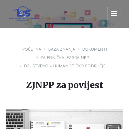
Pređi
Pređi
Pređi
na
na
na
sadržaj
glavnu
footer
navigaciju.
POČETNA
BAZA ZNANJA
DOKUMENTI
ZAJEDNIČKA JEZGRA NPP
DRUŠTVENO – HUMANISTIČKO PODRUČJE
ZJNPP za povijest