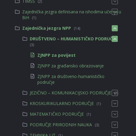
TIMSS
(2)
Zajednička jezgra definisana na ishodima učenja u
BiH
(1)
Zajednička jezgra NPP
(14)
DRUŠTVENO – HUMANISTIČKO PODRUČJE
(3)
ZJNPP za povijest
ZJNPP za građansko obrazovanje
ZJNPP za društveno-humanističko
područje
JEZIČNO – KOMUNIKACIJSKO PODRUČJE
(2)
KROSKURIKULARNO PODRUČJE
(1)
MATEMATIČKO PODRUČJE
(1)
PODRUČJE PRIRODNIH NAUKA
(3)
TEHNIKA I IT
(1)