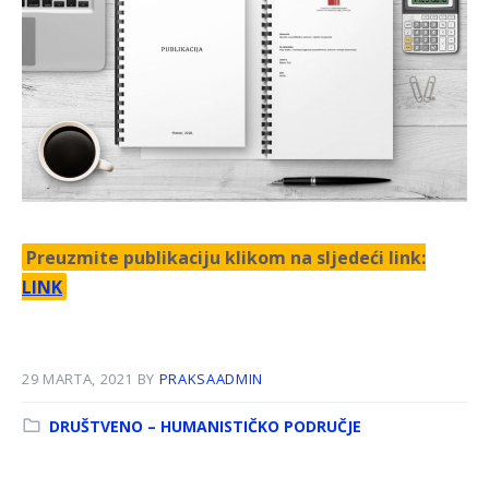
Preuzmite publikaciju klikom na sljedeći link:
LINK
29 MARTA, 2021
BY
PRAKSAADMIN
Kategorija:
DRUŠTVENO – HUMANISTIČKO PODRUČJE