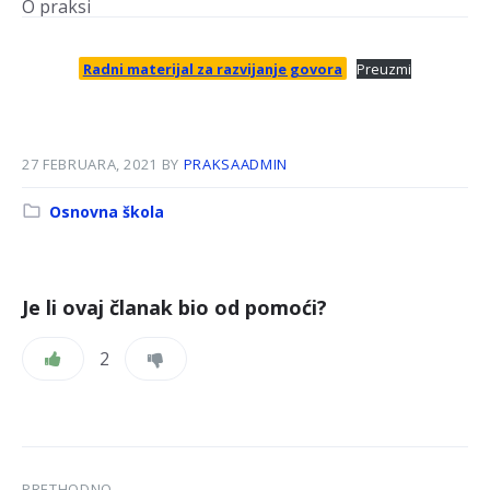
O praksi
Radni materijal za razvijanje govora
Preuzmi
27 FEBRUARA, 2021
BY
PRAKSAADMIN
Kategorija:
Osnovna škola
Je li ovaj članak bio od pomoći?
2
PRETHODNO