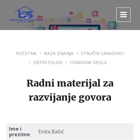
Pređi
Pređi
Pređi
na
na
na
sadržaj
glavnu
footer
navigaciju.
POČETNA
BAZA ZNANJA
STRUČNI SARADNICI
DEFEKTOLOG
OSNOVNA ŠKOLA
Radni materijal za
razvijanje govora
Ime i
Enita Bašić
prezime