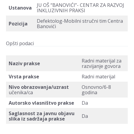
JU OŠ “BANOVIĆI”- CENTAR ZA RAZVOJ
Ustanova
INKLUZIVNIH PRAKSI
Defektolog-Mobilni stručni tim Centra
Pozicija
Banovići
Opšti podaci
Radni materijal za
Naziv prakse
razvijanje govora
Vrsta prakse
Radni materijal
Nivo obrazovanja/uzrast
Osnovno/6-8
učenika/ca
godina
Autorsko vlasništvo prakse
Da
Saglasnost za javnu objavu
Da
slika iz sadržaja prakse