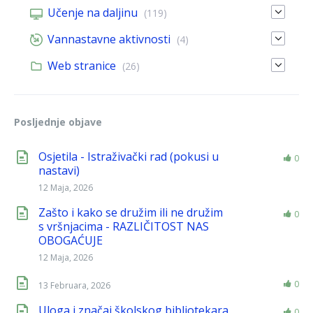
Učenje na daljinu
(119)
Vannastavne aktivnosti
(4)
Web stranice
(26)
Posljednje objave
Osjetila - Istraživački rad (pokusi u
0
nastavi)
12 Maja, 2026
Zašto i kako se družim ili ne družim
0
s vršnjacima - RAZLIČITOST NAS
OBOGAĆUJE
12 Maja, 2026
0
13 Februara, 2026
Uloga i značaj školskog bibliotekara
0