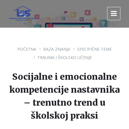
Pređi
Pređi
Pređi
na
na
na
sadržaj
glavnu
footer
navigaciju.
POČETNA
BAZA ZNANJA
SPECIFIČNE TEME
TRAUMA I ŠKOLSKO UČENJE
Socijalne i emocionalne
kompetencije nastavnika
– trenutno trend u
školskoj praksi