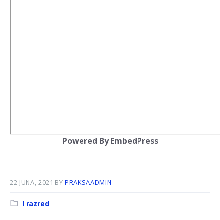
Powered By EmbedPress
22 JUNA, 2021
BY
PRAKSAADMIN
Kategorija:
I razred