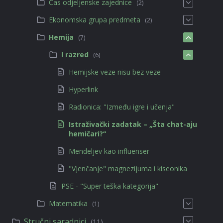
Čas odjeljenske zajednice
(2)
Ekonomska grupa predmeta
(2)
Hemija
(7)
I razred
(6)
Hemijske veze nisu bez veze
Hyperlink
Radionica: "Između igre i učenja"
Istraživački zadatak – „Šta chat-aju
hemičari?“
Mendeljev kao influenser
"Vjenčanje" magnezijuma i kiseonika
PSE - "Super teška kategorija"
Matematika
(1)
Stručni saradnici
(11)