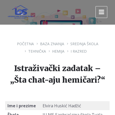
Pređi
Pređi
Pređi
na
na
na
sadržaj
glavnu
footer
navigaciju.
POČETNA
BAZA ZNANJA
SREDNJA ŠKOLA
TEHNIČKA
HEMIJA
I RAZRED
Istraživački zadatak –
„Šta chat-aju hemičari?“
Ime i prezime
Elvira Huskić Hadžić
Škola
JU MS Saobraćajna škola Tuzla