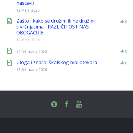
nastavi)
12 Maja, 2026
Zašto i kako se družim ili ne družim
0
s vršnjacima - RAZLIČITOST NAS
OBOGAĆUJE
12 Maja, 2026
0
13 Februara, 2026
Uloga i značaj školskog bibliotekara
0
13 Februara, 2026