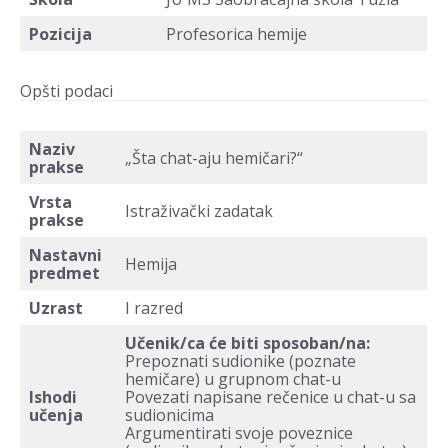
Pozicija
Profesorica hemije
Opšti podaci
Naziv
„Šta chat-aju hemičari?“
prakse
Vrsta
Istraživački zadatak
prakse
Nastavni
Hemija
predmet
Uzrast
I razred
Učenik/ca će biti sposoban/na:
Prepoznati sudionike (poznate
hemičare) u grupnom chat-u
Ishodi
Povezati napisane rečenice u chat-u sa
učenja
sudionicima
Argumentirati svoje poveznice