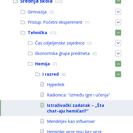
Srednja škola
(22)
Gimnazija
(3)
Pristup: Početni eksperiment
(7)
Tehnička
(12)
Čas odjeljenske zajednice
(2)
Ekonomska grupa predmeta
(2)
Hemija
(7)
I razred
(6)
Hyperlink
Radionica: "Između igre i učenja"
Istraživački zadatak – „Šta
chat-aju hemičari?“
Mendeljev kao influenser
Hemijske veze nisu bez veze