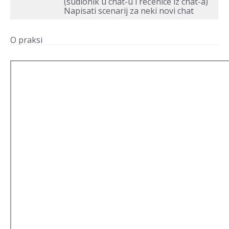
(sudionik u chat-u i rečenice iz chat-a)
Napisati scenarij za neki novi chat
O praksi