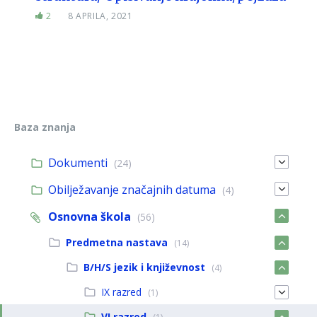
2
8 APRILA, 2021
Baza znanja
Dokumenti
(24)
Obilježavanje značajnih datuma
(4)
Osnovna škola
(56)
Predmetna nastava
(14)
B/H/S jezik i književnost
(4)
IX razred
(1)
VI razred