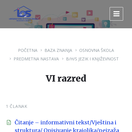
Pređi
Pređi
Pređi
na
na
na
sadržaj
glavnu
footer
navigaciju.
POČETNA
BAZA ZNANJA
OSNOVNA ŠKOLA
PREDMETNA NASTAVA
B/H/S JEZIK I KNJIŽEVNOST
VI razred
1 ČLANAK
Čitanje – informativni tekst/Vještina i
struktura/ Opisivanje krajolika/pejzaža