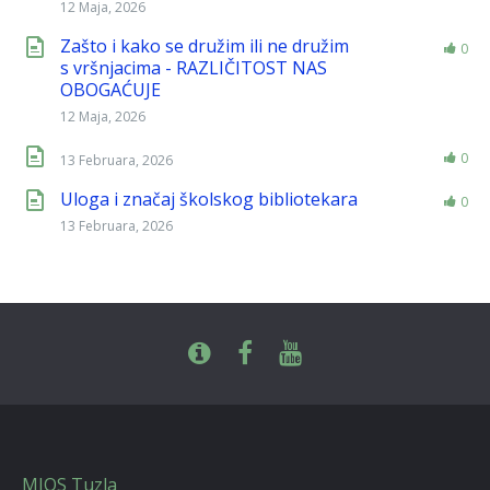
12 Maja, 2026
Zašto i kako se družim ili ne družim
0
s vršnjacima - RAZLIČITOST NAS
OBOGAĆUJE
12 Maja, 2026
0
13 Februara, 2026
Uloga i značaj školskog bibliotekara
0
13 Februara, 2026
MIOS Tuzla