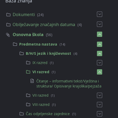
Baza znanja
Dokumenti
(24)
Obilježavanje značajnih datuma
(4)
Osnovna škola
(56)
Predmetna nastava
(14)
B/H/S jezik i književnost
(4)
IX razred
(1)
VI razred
(1)
Čitanje – informativni tekst/Vještina i
struktura/ Opisivanje krajolika/pejzaža
VII razred
(1)
VIII razred
(1)
Čas odjeljenske zajednice
(1)