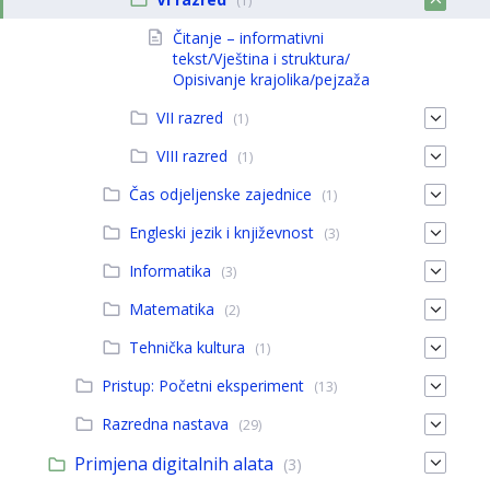
(1)
Čitanje – informativni
tekst/Vještina i struktura/
Opisivanje krajolika/pejzaža
VII razred
(1)
VIII razred
(1)
Čas odjeljenske zajednice
(1)
Engleski jezik i književnost
(3)
Informatika
(3)
Matematika
(2)
Tehnička kultura
(1)
Pristup: Početni eksperiment
(13)
Razredna nastava
(29)
Primjena digitalnih alata
(3)