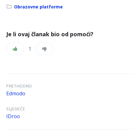
Kategorija:
Obrazovne platforme
Je li ovaj članak bio od pomoći?
1
PRETHODNO
Edmodo
SLJEDEĆE
IDroo