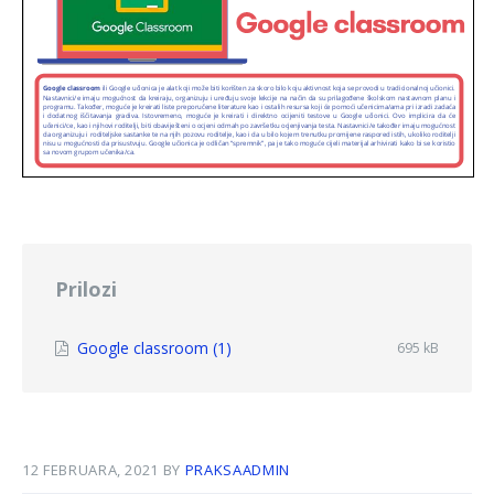
Prilozi
File
Google classroom (1)
File
695 kB
size:
extension:
pdf
12 FEBRUARA, 2021
BY
PRAKSAADMIN