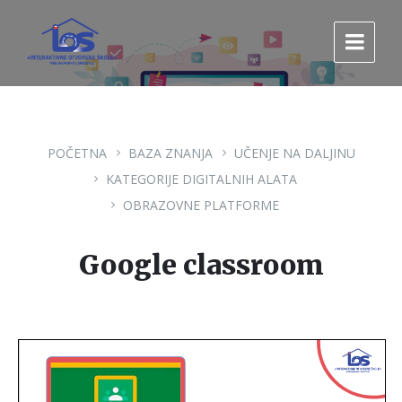
Pređi
Pređi
Pređi
na
na
na
sadržaj
glavnu
footer
navigaciju.
POČETNA
BAZA ZNANJA
UČENJE NA DALJINU
KATEGORIJE DIGITALNIH ALATA
OBRAZOVNE PLATFORME
Google classroom