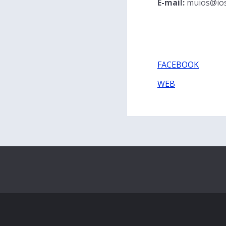
E-mail:
muios@ios
FACEBOOK
WEB