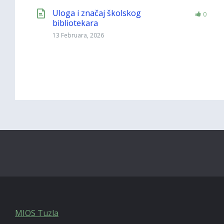
Uloga i značaj školskog
0
bibliotekara
13 Februara, 2026
MIOS Tuzla