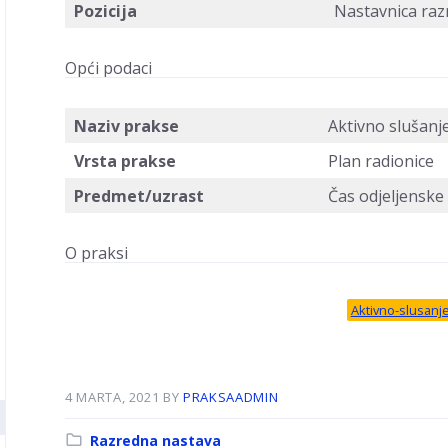
Pozicija
Nastavnica raz
Opći podaci
Naziv prakse
Aktivno slušanj
Vrsta prakse
Plan radionice
Predmet/uzrast
Čas odjeljenske 
O praksi
Aktivno-slusanj
4 MARTA, 2021
BY
PRAKSAADMIN
Kategorija:
Razredna nastava