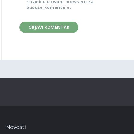
stranicu u ovom browseru za
buduće komentare.
Novosti