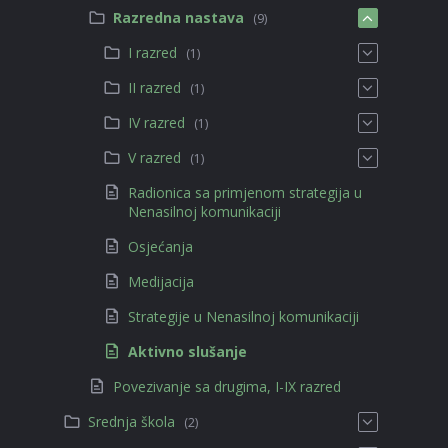
Razredna nastava
(9)
I razred
(1)
II razred
(1)
IV razred
(1)
V razred
(1)
Radionica sa primjenom strategija u
Nenasilnoj komunikaciji
Osjećanja
Medijacija
Strategije u Nenasilnoj komunikaciji
Aktivno slušanje
Povezivanje sa drugima, I-IX razred
Srednja škola
(2)