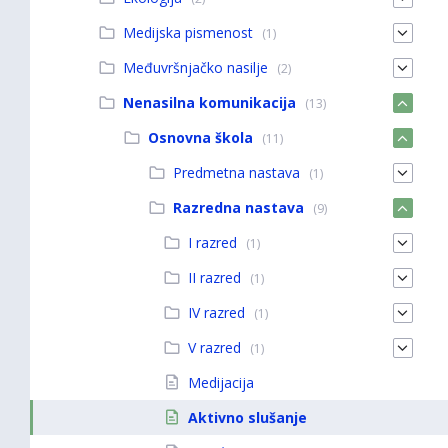
Medijska pismenost
(1)
Međuvršnjačko nasilje
(2)
Nenasilna komunikacija
(13)
Osnovna škola
(11)
Predmetna nastava
(1)
Razredna nastava
(9)
I razred
(1)
II razred
(1)
IV razred
(1)
V razred
(1)
Medijacija
Aktivno slušanje