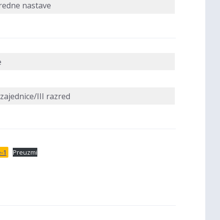
redne nastave
e
zajednice/III razred
e-1
Preuzmi