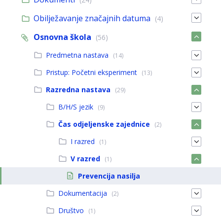
Obilježavanje značajnih datuma
(4)
Osnovna škola
(56)
Predmetna nastava
(14)
Pristup: Početni eksperiment
(13)
Razredna nastava
(29)
B/H/S jezik
(9)
Čas odjeljenske zajednice
(2)
I razred
(1)
V razred
(1)
Prevencija nasilja
Dokumentacija
(2)
Društvo
(1)