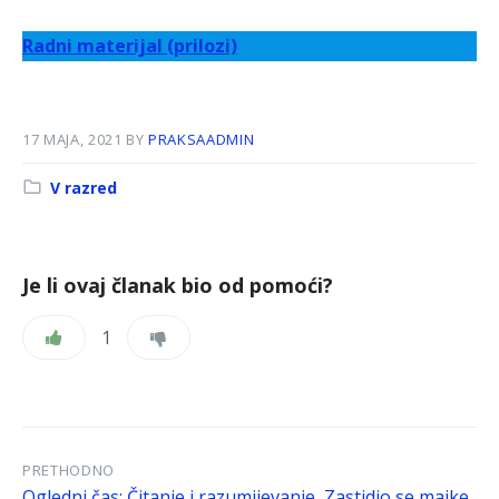
Radni materijal (prilozi)
17 MAJA, 2021
BY
PRAKSAADMIN
Kategorija:
V razred
Je li ovaj članak bio od pomoći?
1
PRETHODNO
Ogledni čas: Čitanje i razumijevanje, Zastidio se majke,