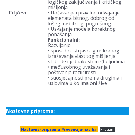
logičkog zaključivanja i kritičkog
mišljenja
Cilj/evi
• Uočavanje i pravilno odvajanje
elemenata bitnog, dobrog od
lošeg, nebitnog, pogrešnog…
• Usvajanje modela korektnog
ponašanja
Funkcionalni:
Razvijanje:
• sposobnosti jasnog i iskrenog
izražavanja vlastitog mišljenja,
slobode i jednakosti među ljudima
• međusobnog uvažavanja i
poštivanja različitosti
• suosjećajnosti prema drugima i
uslovima u kojima oni žive
Nastavna priprema:
Nastavna-priprema_Prevencija-nasilja
Preuzmi