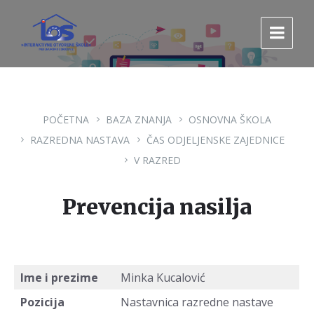
Pređi
Pređi
Pređi
na
na
na
sadržaj
glavnu
footer
navigaciju.
POČETNA
BAZA ZNANJA
OSNOVNA ŠKOLA
RAZREDNA NASTAVA
ČAS ODJELJENSKE ZAJEDNICE
V RAZRED
Prevencija nasilja
Ime i prezime
Minka Kucalović
Pozicija
Nastavnica razredne nastave