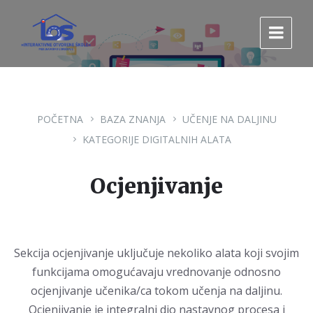
Pređi
Pređi
Pređi
na
na
na
sadržaj
glavnu
footer
navigaciju.
POČETNA
BAZA ZNANJA
UČENJE NA DALJINU
KATEGORIJE DIGITALNIH ALATA
Ocjenjivanje
Sekcija ocjenjivanje uključuje nekoliko alata koji svojim
funkcijama omogućavaju vrednovanje odnosno
ocjenjivanje učenika/ca tokom učenja na daljinu.
Ocjenjivanje je integralni dio nastavnog procesa i