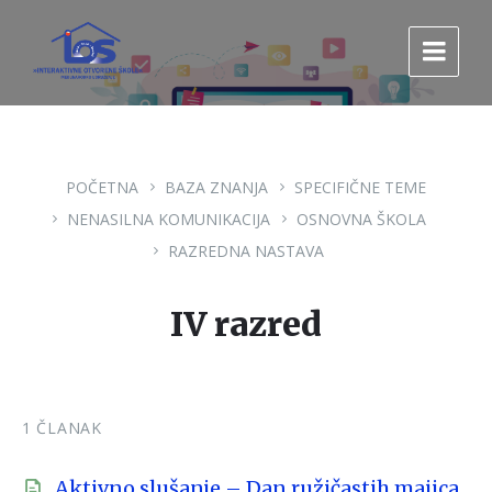
Pređi
Pređi
Pređi
na
na
na
sadržaj
glavnu
footer
navigaciju.
POČETNA
BAZA ZNANJA
SPECIFIČNE TEME
NENASILNA KOMUNIKACIJA
OSNOVNA ŠKOLA
RAZREDNA NASTAVA
IV razred
1 ČLANAK
Aktivno slušanje – Dan ružičastih majica