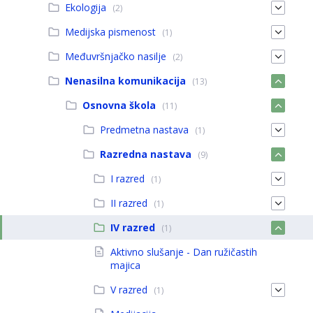
Ekologija
(2)
Medijska pismenost
(1)
Međuvršnjačko nasilje
(2)
Nenasilna komunikacija
(13)
Osnovna škola
(11)
Predmetna nastava
(1)
Razredna nastava
(9)
I razred
(1)
II razred
(1)
IV razred
(1)
Aktivno slušanje - Dan ružičastih
majica
V razred
(1)