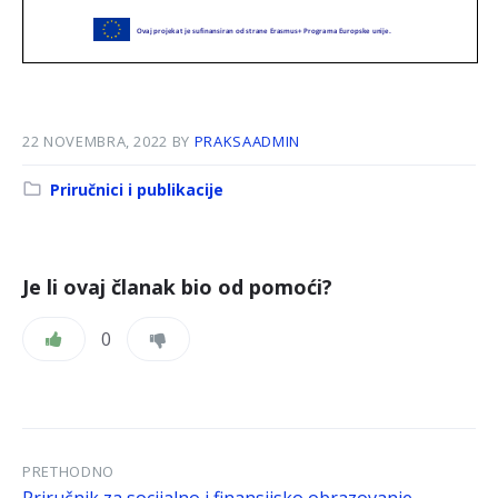
22 NOVEMBRA, 2022
BY
PRAKSAADMIN
Kategorija:
Priručnici i publikacije
Je li ovaj članak bio od pomoći?
0
PRETHODNO
Priručnik za socijalno i finansijsko obrazovanje