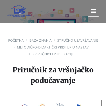
Pređi
Pređi
Pređi
na
na
na
sadržaj
glavnu
footer
navigaciju.
POČETNA
BAZA ZNANJA
STRUČNO USAVRŠAVANJE
METODIČKO-DIDAKTIČKI PRISTUP U NASTAVI
PRIRUČNICI I PUBLIKACIJE
Priručnik za vršnjačko
podučavanje