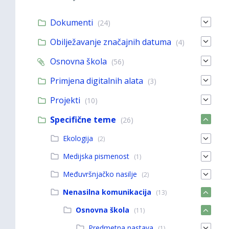
Dokumenti
(24)
Obilježavanje značajnih datuma
(4)
Osnovna škola
(56)
Primjena digitalnih alata
(3)
Projekti
(10)
Specifične teme
(26)
Ekologija
(2)
Medijska pismenost
(1)
Međuvršnjačko nasilje
(2)
Nenasilna komunikacija
(13)
Osnovna škola
(11)
Predmetna nastava
(1)