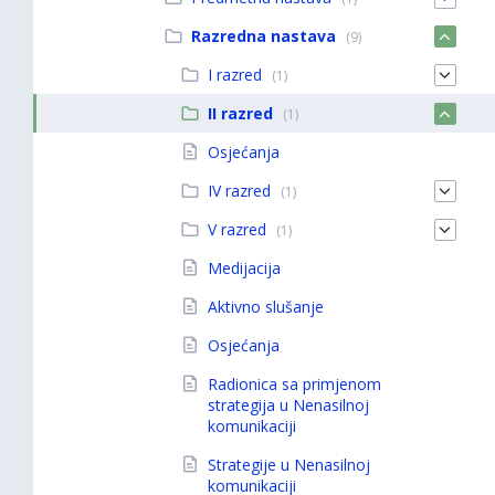
Razredna nastava
(9)
I razred
(1)
II razred
(1)
Osjećanja
IV razred
(1)
V razred
(1)
Medijacija
Aktivno slušanje
Osjećanja
Radionica sa primjenom
strategija u Nenasilnoj
komunikaciji
Strategije u Nenasilnoj
komunikaciji