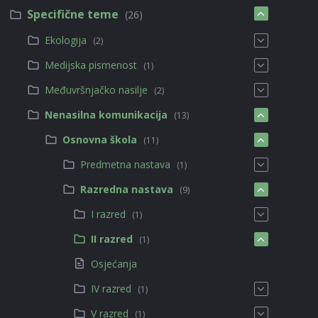
Specifične teme
(26)
Ekologija
(2)
Medijska pismenost
(1)
Međuvršnjačko nasilje
(2)
Nenasilna komunikacija
(13)
Osnovna škola
(11)
Predmetna nastava
(1)
Razredna nastava
(9)
I razred
(1)
II razred
(1)
Osjećanja
IV razred
(1)
V razred
(1)