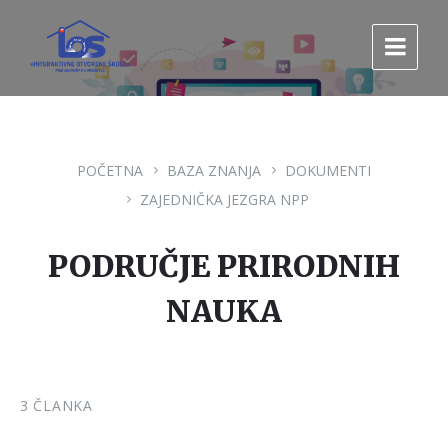
Pređi
Pređi
Pređi
na
na
na
sadržaj
glavnu
footer
navigaciju.
POČETNA
BAZA ZNANJA
DOKUMENTI
ZAJEDNIČKA JEZGRA NPP
PODRUČJE PRIRODNIH
NAUKA
3 ČLANKA