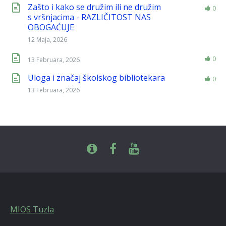
Zašto i kako se družim ili ne družim
0
s vršnjacima - RAZLIČITOST NAS
OBOGAĆUJE
12 Maja, 2026
0
13 Februara, 2026
Uloga i značaj školskog bibliotekara
0
13 Februara, 2026
MIOS Tuzla