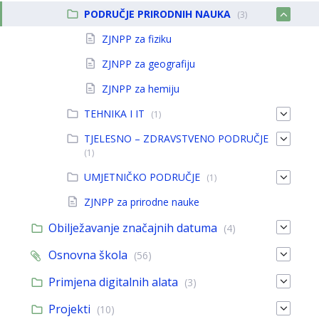
PODRUČJE PRIRODNIH NAUKA
(3)
ZJNPP za fiziku
ZJNPP za geografiju
ZJNPP za hemiju
TEHNIKA I IT
(1)
TJELESNO – ZDRAVSTVENO PODRUČJE
(1)
UMJETNIČKO PODRUČJE
(1)
ZJNPP za prirodne nauke
Obilježavanje značajnih datuma
(4)
Osnovna škola
(56)
Primjena digitalnih alata
(3)
Projekti
(10)