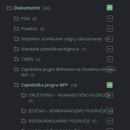
Dokumenti
(24)
PISA
(2)
Pravilnici
(3)
Smjernice za inkluzivni odgoj i obrazovanje
(1)
Standardi učeničkih postignuća
(1)
TIMSS
(2)
Zajednička jezgra definisana na ishodima učenja u
BiH
(1)
Zajednička jezgra NPP
(14)
DRUŠTVENO – HUMANISTIČKO PODRUČJE
(3)
JEZIČNO – KOMUNIKACIJSKO PODRUČJE
(2)
KROSKURIKULARNO PODRUČJE
(1)