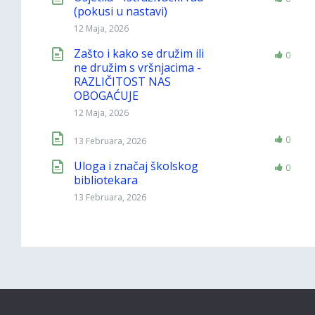
(pokusi u nastavi)
12 Maja, 2026
Zašto i kako se družim ili
0
ne družim s vršnjacima -
RAZLIČITOST NAS
OBOGAĆUJE
12 Maja, 2026
0
13 Februara, 2026
Uloga i značaj školskog
0
bibliotekara
13 Februara, 2026