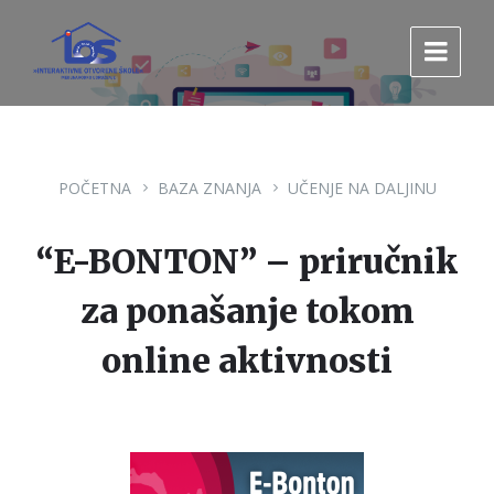
Pređi
Pređi
Pređi
na
na
na
sadržaj
glavnu
footer
navigaciju.
POČETNA
BAZA ZNANJA
UČENJE NA DALJINU
“E-BONTON” – priručnik
za ponašanje tokom
online aktivnosti