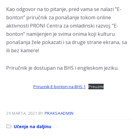
Kao odgovor na to pitanje, pred vama se nalazi ”E-
bonton” priručnik za ponašanje tokom online
aktivnosti PRONI Centra za omladinski razvoj. ”E-
bonton” namijenjen je svima onima koji kulturu
ponašanja žele pokazati i sa druge strane ekrana, sa
ili bez kamere!
Priručnik je dostupan na BHS i engleskom jeziku.
Prirucnik-E-bonton-na-BHS-1
Preuzmi
29 MARTA, 2021
BY
PRAKSAADMIN
Kategorija:
Učenje na daljinu