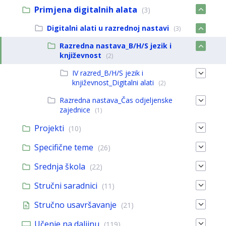
Primjena digitalnih alata
(3)
Digitalni alati u razrednoj nastavi
(3)
Razredna nastava_B/H/S jezik i
književnost
(2)
IV razred_B/H/S jezik i
književnost_Digitalni alati
(2)
Razredna nastava_Čas odjeljenske
zajednice
(1)
Projekti
(10)
Specifične teme
(26)
Srednja škola
(22)
Stručni saradnici
(11)
Stručno usavršavanje
(21)
Učenje na daljinu
(119)