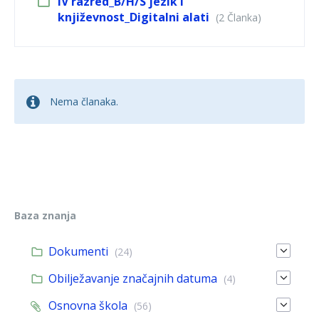
IV razred_B/H/S jezik i
književnost_Digitalni alati
(2 Članka)
Nema članaka.
Baza znanja
Dokumenti
(24)
Obilježavanje značajnih datuma
(4)
Osnovna škola
(56)