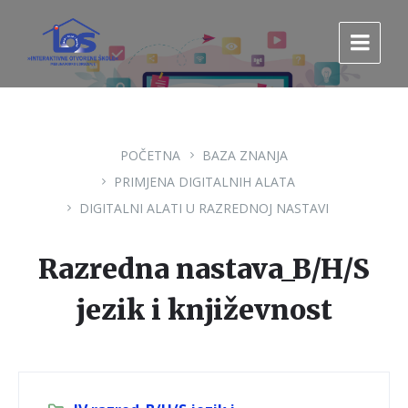
Pređi
Pređi
Pređi
na
na
na
sadržaj
glavnu
footer
navigaciju.
POČETNA
BAZA ZNANJA
PRIMJENA DIGITALNIH ALATA
DIGITALNI ALATI U RAZREDNOJ NASTAVI
Razredna nastava_B/H/S
jezik i književnost