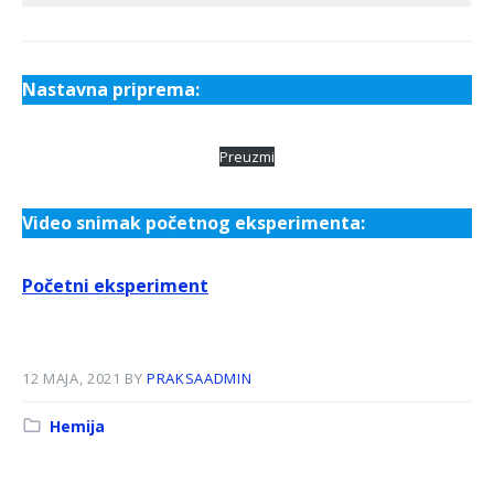
Nastavna priprema:
Preuzmi
Video snimak početnog eksperimenta:
Početni eksperiment
12 MAJA, 2021
BY
PRAKSAADMIN
Kategorija:
Hemija