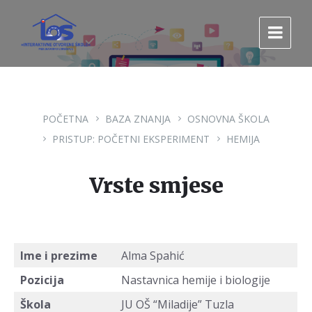
Pređi
Pređi
Pređi
na
na
na
sadržaj
glavnu
footer
navigaciju.
POČETNA
BAZA ZNANJA
OSNOVNA ŠKOLA
PRISTUP: POČETNI EKSPERIMENT
HEMIJA
Vrste smjese
Ime i prezime
Alma Spahić
Pozicija
Nastavnica hemije i biologije
Škola
JU OŠ “Miladije” Tuzla