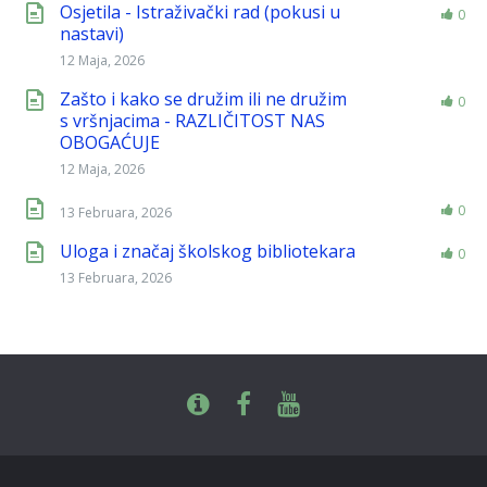
Osjetila - Istraživački rad (pokusi u
0
nastavi)
12 Maja, 2026
Zašto i kako se družim ili ne družim
0
s vršnjacima - RAZLIČITOST NAS
OBOGAĆUJE
12 Maja, 2026
0
13 Februara, 2026
Uloga i značaj školskog bibliotekara
0
13 Februara, 2026