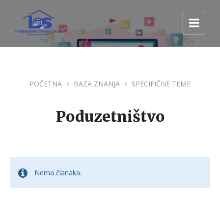
Pređi
Pređi
Pređi
na
na
na
sadržaj
glavnu
footer
navigaciju.
POČETNA
BAZA ZNANJA
SPECIFIČNE TEME
Poduzetništvo
Nema članaka.