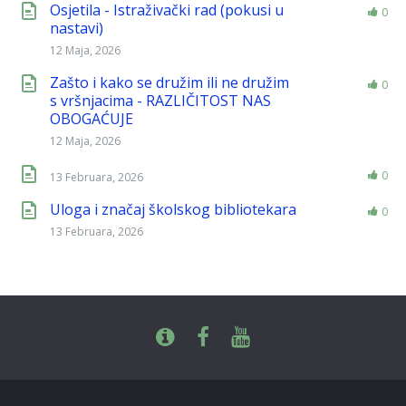
Osjetila - Istraživački rad (pokusi u
0
nastavi)
12 Maja, 2026
Zašto i kako se družim ili ne družim
0
s vršnjacima - RAZLIČITOST NAS
OBOGAĆUJE
12 Maja, 2026
0
13 Februara, 2026
Uloga i značaj školskog bibliotekara
0
13 Februara, 2026