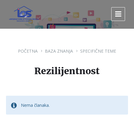
Pređi
Pređi
Pređi
na
na
na
sadržaj
glavnu
footer
navigaciju.
POČETNA
BAZA ZNANJA
SPECIFIČNE TEME
Rezilijentnost
Nema članaka.