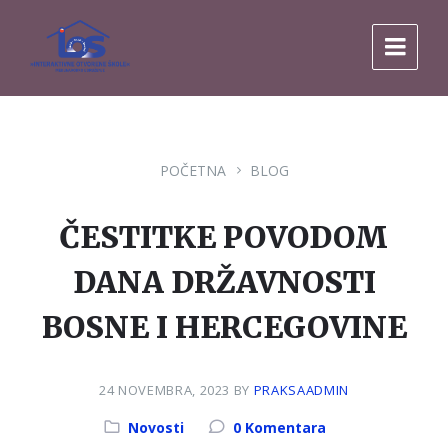
Pređi
Pređi
Pređi
na
na
na
sadržaj
glavnu
footer
navigaciju.
POČETNA
BLOG
ČESTITKE POVODOM
DANA DRŽAVNOSTI
BOSNE I HERCEGOVINE
24 NOVEMBRA, 2023
BY
PRAKSAADMIN
Kategorija:
Novosti
0 Komentara