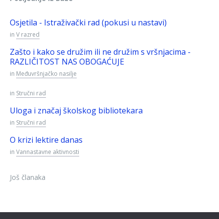
Osjetila - Istraživački rad (pokusi u nastavi)
in
V razred
Zašto i kako se družim ili ne družim s vršnjacima -
RAZLIČITOST NAS OBOGAĆUJE
in
Međuvršnjačko nasilje
in
Stručni rad
Uloga i značaj školskog bibliotekara
in
Stručni rad
O krizi lektire danas
in
Vannastavne aktivnosti
Još članaka