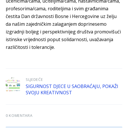
učenicima/cama, učiteljima/cama, nastavnicima/cama,
profesorima/cama, roditeljima i svim građanima
čestita Dan državnosti Bosne i Hercegovine uz želju
da našim zajedničkim zalaganjem doprinesemo
izgradnji boljeg i perspektivnijeg društva promovišući
istinske vrijednosti poput solidarnosti, uvažavanja
različitosti i tolerancije.
SLJEDEĆE
SIGURNOST DJECE U SAOBRAĆAJU, POKAŽI
SVOJU KREATIVNOST
0 KOMENTARA